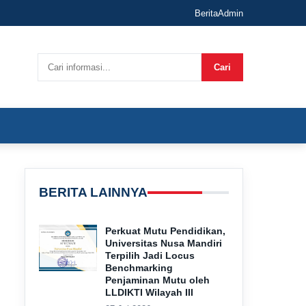
Berita
Admin
Cari
BERITA LAINNYA
Perkuat Mutu Pendidikan,
Universitas Nusa Mandiri
Terpilih Jadi Locus
Benchmarking
Penjaminan Mutu oleh
LLDIKTI Wilayah III