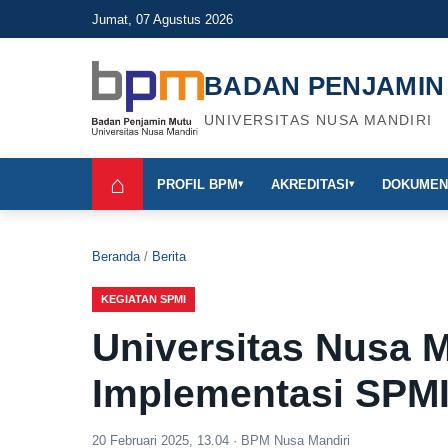
Jumat, 07 Agustus 2026
BADAN PENJAMIN
UNIVERSITAS NUSA MANDIRI
⌂
PROFIL BPM
AKREDITASI
DOKUMEN
▾
▾
Beranda
/
Berita
KEGIATAN SPMI
Universitas Nusa M
Implementasi SPMI
20 Februari 2025, 13.04 · BPM Nusa Mandiri