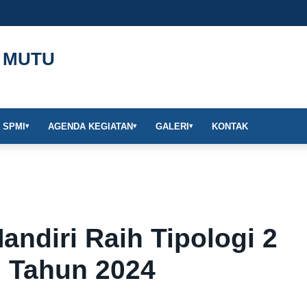
 MUTU
 SPMI
AGENDA KEGIATAN
GALERI
KONTAK
▾
▾
▾
andiri Raih Tipologi 2
 Tahun 2024